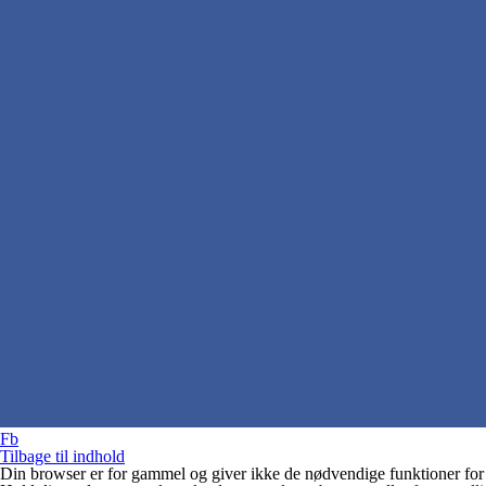
Fb
Tilbage til indhold
Din browser er for gammel og giver ikke de nødvendige funktioner for