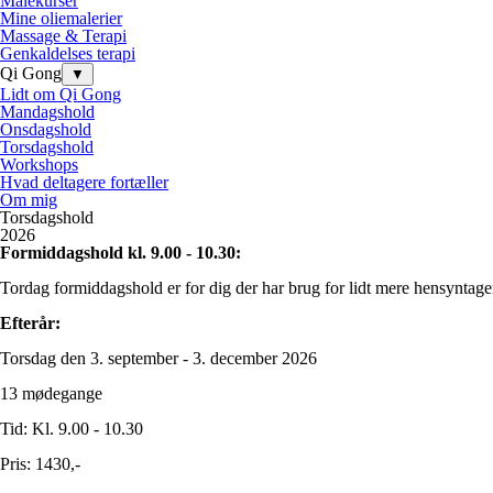
Malekurser
Mine oliemalerier
Massage & Terapi
Genkaldelses terapi
Qi Gong
▼
Lidt om Qi Gong
Mandagshold
Onsdagshold
Torsdagshold
Workshops
Hvad deltagere fortæller
Om mig
Torsdagshold
2026
Formiddagshold kl. 9.00 - 10.30:
Tordag formiddagshold er for dig der har brug for lidt mere hensyntagen 
Efterår:
Torsdag den 3. september - 3. december 2026
13 mødegange
Tid: Kl. 9.00 - 10.30
Pris: 1430,-