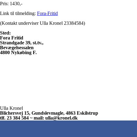
Pris:
1430,-
Link til tilmelding:
Fora-Fritid
(Kontakt underviser Ulla Kronel 23384584)
Sted:
Fora Fritid
Strandgade 39, st.tv.,
Bevægelsessalen
4800 Nykøbing F.
Ulla Kronel
Blichersvej 15, Gundslevmagle, 4863 Eskilstrup
tlf. 23 384 584 ~ mail: ulla@kronel.dk