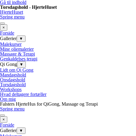
Gå til indhold
Torsdagshold - HjerteHuset
HjerteHuset
Spring menu
×
Forside
Gallerier
▼
Malekurser
Mine oliemalerier
Massage & Terapi
Genkaldelses terapi
Qi Gong
▼
Lidt om Qi Gong
Mandagshold
Onsdagshold
Torsdagshold
Workshops
Hvad deltagere fortæller
Om mig
Falsters HjerteHus for QiGong, Massage og Terapi
Spring menu
×
Forside
Gallerier
▼