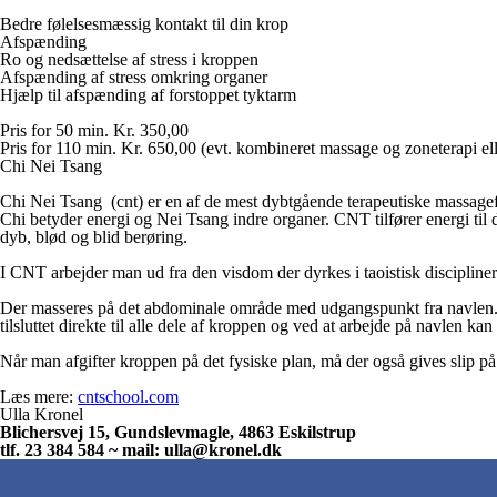
Bedre følelsesmæssig kontakt til din krop
Afspænding
Ro og nedsættelse af stress i kroppen
Afspænding af stress omkring organer
Hjælp til afspænding af forstoppet tyktarm
Pris for 50 min. Kr. 350,00
Pris for 110 min. Kr. 650,00 (evt. kombineret massage og zoneterapi el
Chi Nei Tsang
Chi Nei Tsang (cnt) er en af de mest dybtgående terapeutiske massagefor
Chi betyder energi og Nei Tsang indre organer. CNT tilfører energi ti
dyb, blød og blid berøring.
I CNT arbejder man ud fra den visdom der dyrkes i taoistisk discipline
Der masseres på det abdominale område med udgangspunkt fra navlen. Ve
tilsluttet direkte til alle dele af kroppen og ved at arbejde på navlen ka
Når man afgifter kroppen på det fysiske plan, må der også gives slip på
Læs mere:
cntschool.com
Ulla Kronel
Blichersvej 15, Gundslevmagle, 4863 Eskilstrup
tlf. 23 384 584 ~ mail: ulla@kronel.dk