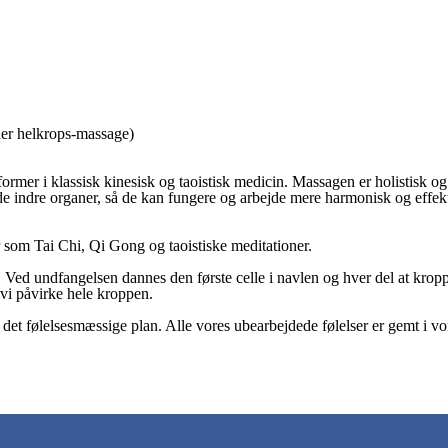
ler helkrops-massage)
mer i klassisk kinesisk og taoistisk medicin. Massagen er holistisk og 
l de indre organer, så de kan fungere og arbejde mere harmonisk og eff
r som Tai Chi, Qi Gong og taoistiske meditationer.
d undfangelsen dannes den første celle i navlen og hver del at kroppen
n vi påvirke hele kroppen.
 det følelsesmæssige plan. Alle vores ubearbejdede følelser er gemt i vo