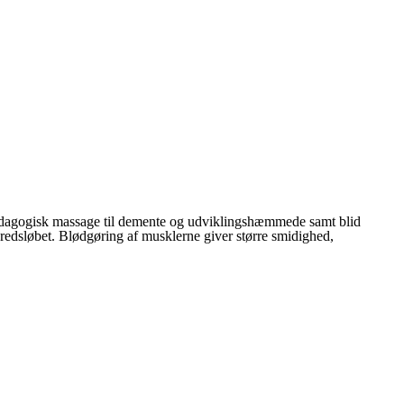
pædagogisk massage til demente og udviklingshæmmede samt blid
kredsløbet. Blødgøring af musklerne giver større smidighed,