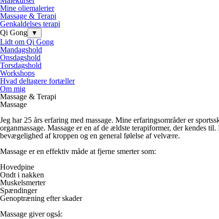
Malekurser
Mine oliemalerier
Massage & Terapi
Genkaldelses terapi
Qi Gong
▼
Lidt om Qi Gong
Mandagshold
Onsdagshold
Torsdagshold
Workshops
Hvad deltagere fortæller
Om mig
Massage & Terapi
Massage
Jeg har 25 års erfaring med massage. Mine erfaringsområder er sport
organmassage. Massage er en af de ældste terapiformer, der kendes til.
bevægelighed af kroppen og en general følelse af velvære.
Massage er en effektiv måde at fjerne smerter som:
Hovedpine
Ondt i nakken
Muskelsmerter
Spændinger
Genoptræning efter skader
Massage giver også: