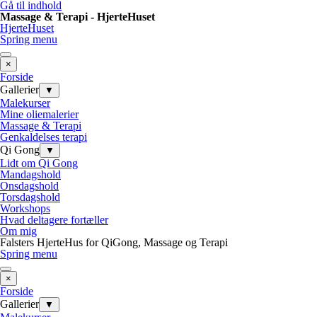
Gå til indhold
Massage & Terapi - HjerteHuset
HjerteHuset
Spring menu
×
Forside
Gallerier
▼
Malekurser
Mine oliemalerier
Massage & Terapi
Genkaldelses terapi
Qi Gong
▼
Lidt om Qi Gong
Mandagshold
Onsdagshold
Torsdagshold
Workshops
Hvad deltagere fortæller
Om mig
Falsters HjerteHus for QiGong, Massage og Terapi
Spring menu
×
Forside
Gallerier
▼