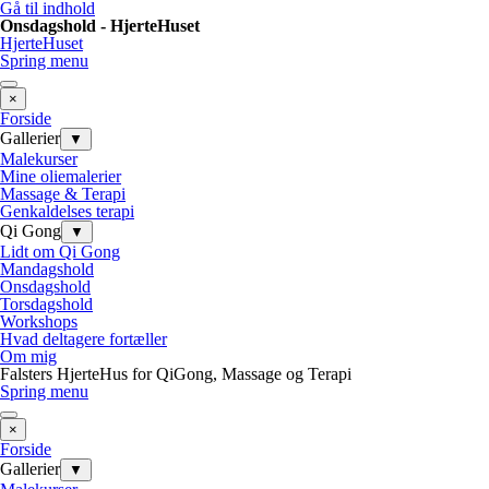
Gå til indhold
Onsdagshold - HjerteHuset
HjerteHuset
Spring menu
×
Forside
Gallerier
▼
Malekurser
Mine oliemalerier
Massage & Terapi
Genkaldelses terapi
Qi Gong
▼
Lidt om Qi Gong
Mandagshold
Onsdagshold
Torsdagshold
Workshops
Hvad deltagere fortæller
Om mig
Falsters HjerteHus for QiGong, Massage og Terapi
Spring menu
×
Forside
Gallerier
▼